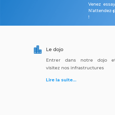
Venez essaye
N’attendez-pl
!

Le dojo
Entrer dans notre dojo e
visitez nos infrastructures
Lire la suite…