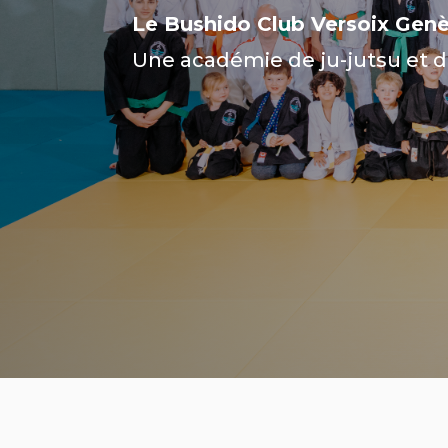
Le Bushido Club Versoix Genè
Une académie de ju-jutsu et d