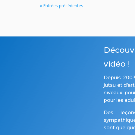
« Entrées précédentes
Découvr
vidéo !
Depuis 2003
jutsu et d’a
niveaux pou
pour les adul
Des leçon
sympathique 
sont quelque