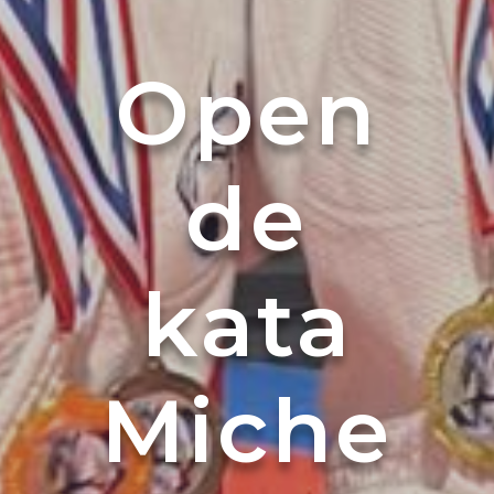
Open
de
kata
Miche