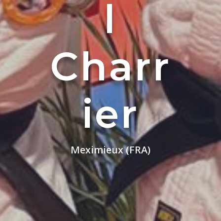
l
Charr
ier
Meximieux (FRA)